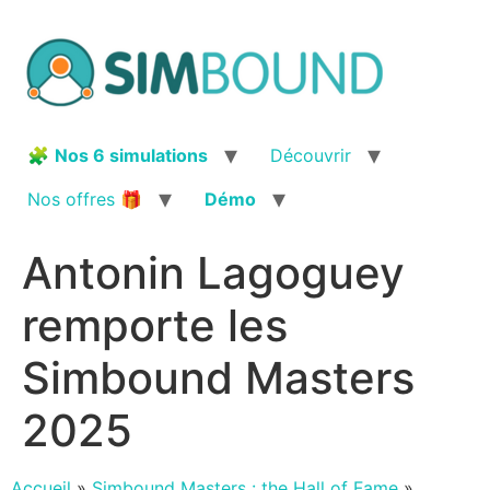
Aller
au
contenu
🧩
Nos 6 simulations
Découvrir
Nos offres 🎁
Démo
Antonin Lagoguey
remporte les
Simbound Masters
2025
Accueil
»
Simbound Masters : the Hall of Fame
»