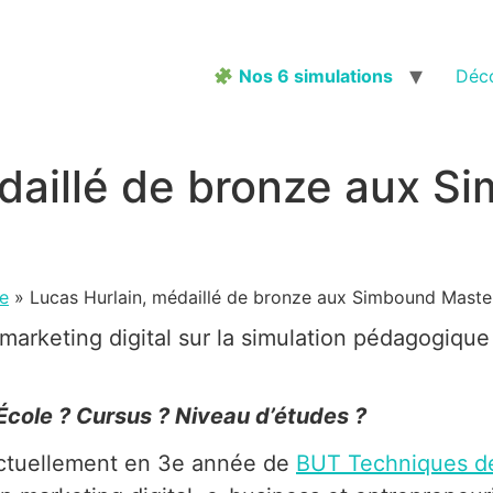
Nos 6 simulations
Déco
daillé de bronze aux S
e
»
Lucas Hurlain, médaillé de bronze aux Simbound Mast
marketing digital sur la simulation pédagogiqu
École ? Cursus ? Niveau d’études ?
 actuellement en 3e année de
BUT Techniques de